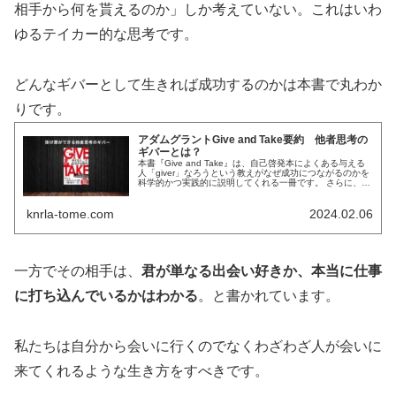
相手から何を貰えるのか」しか考えていない。これはいわ
ゆるテイカー的な思考です。
どんなギバーとして生きれば成功するのかは本書で丸わか
りです。
アダムグラントGive and Take要約 他者思考の
ギバーとは？
本書『Give and Take』は、自己啓発本によくある与える
人「giver」なろうという教えがなぜ成功につながるのかを
科学的かつ実践的に説明してくれる一冊です。 さらに、成
功する理由に関する基本的な理解を変え、新しいモデルを
提供していま...
knrla-tome.com
2024.02.06
一方でその相手は、
君が単なる出会い好きか、本当に仕事
に打ち込んでいるかはわかる
。と書かれています。
私たちは自分から会いに行くのでなくわざわざ人が会いに
来てくれるような生き方をすべきです。