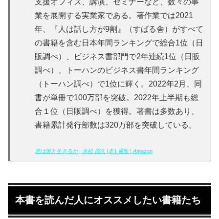
支援オフィス、講演、セミナーなど、数々の事
業を展開する実業家である。著作業では2021
年、『人は話し方が9割』（すばる舎）がすべて
の書籍を含む日本年間ランキングで総合1位（日
販調べ）、ビジネス書部門で2年連続1位（日販
調べ）、トーハンのビジネス書年間ランキング
（トーハン調べ）で1位に輝く。2022年2月、同
書が単冊で100万部を突破。2022年上半期も総
合１位（日販調べ）を獲得。著書は多数あり、
書籍累計発行部数は320万部を突破している。
君は誰と生きるか | 永松 茂久 |本 | 通販 | Amazon
本書を読んだ人にオススメしたい書籍たち