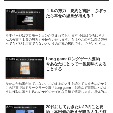
１％の努力 要約と書評 さぼっ
自己啓発
たら幸せの総量が増える？
※本ページはプロモーションが含まれております 今回はひろゆきさ
んの著書「１％の努力」を紹介いたします。もはやこの本は自己啓発
本でもビジネス書でもないというのが私の感想です。 ただ、生きて
いく上でも日々ビジネスしていく上でも参考になることがた...
Long gameロングゲーム要約
自己啓発
今あなたにとって一番意味のある
ことする
なかなか結果が出てこない、このままの人生を続けて大丈夫なのか？
この記事ではドリークラーク著「Long game」を読んで実際にどのよ
うに行動に落とし込むのかビジナイ的な目線で解説します。具体的に
ロングゲームを読んで何が変わるのかここでは具体的な行動をについ
てもまとめてみました
20代にしておきたい17のこと要
思考法
約：本田健の教えが贈る人生の航