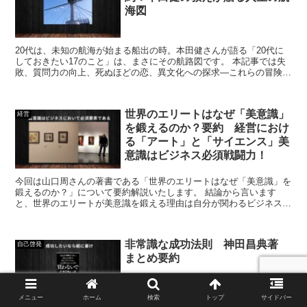
海図
20代は、未知の航海が始まる船出の時。本田健さんが語る「20代に
しておきたい17のこと」は、まさにその航路図です。 本記事では失
敗、質問力の向上、死ぬほどの恋、異文化への探求―これらの冒険が
あなたの人生をより豊かに彩ります。一緒に、本田さん...
世界のエリートはなぜ「美意識」
経営
を鍛えるのか？要約 経営におけ
る「アート」と「サイエンス」美
意識はビジネス必須戦闘力！
今回は山口周さんの著書である「世界のエリートはなぜ「美意識」を
鍛えるのか？」について要約解説いたします。 結論から言います
と、世界のエリートが美意識を鍛える理由は自分が関わるビジネスを
より良くするためです。 「アートとして広く分類されている...
非常識な成功法則 神田昌典著
自己啓発
まとめ要約
メニュー
ホーム
検索
トップ
サイドバー