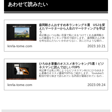
あわせて読みたい
森岡毅さんおすすめ本ランキング６選 USJを変
えたマーケターから人生のマーケティングを学ぼ
う
本記事はいつも熱い言葉で私に火をつけてくれる森岡毅さ
んの書籍をランキング形式で紹介します。 森岡毅さんの本
を何を読んだらいいかわからない。次にどのような彼の書
籍を読むか考えている方には本記事はお役に立てます。 ま
knrla-tome.com
2023.10.21
た順序だてて読むことで学びの...
ひろゆき著書のオススメ本ランキング5選！ビジ
ネスマンに読んでほしいTOP5
本記事では私と同じようなビジネスマン向けにひろゆきさ
ん著書のオススメ書籍TOP5をご紹介します。 Youtubeの
配信や切り抜きで語られている内容が凝縮されているの
で、これら書籍なら皆様のお悩みも吹き飛ばしてくれるで
しょう。 また、「ひろゆ...
knrla-tome.com
2023.09.24